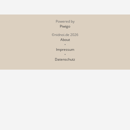
Powered by
Piwigo
©nidnoi.de 2026
About
•
Impressum
•
Datenschutz