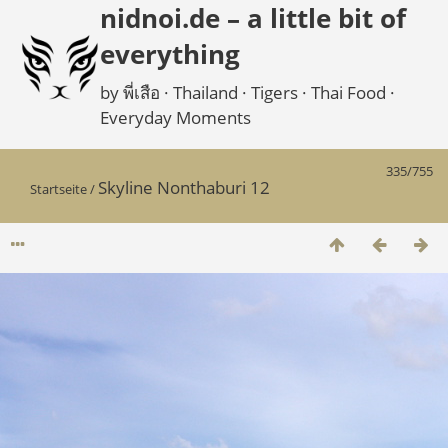
nidnoi.de – a little bit of
everything
by พี่เสือ · Thailand · Tigers · Thai Food ·
Everyday Moments
335/755
Skyline Nonthaburi 12
Startseite
/