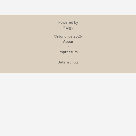
Powered by
Piwigo
©nidnoi.de 2026
About
•
Impressum
•
Datenschutz