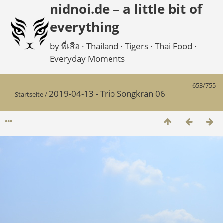
nidnoi.de – a little bit of
everything
by พี่เสือ · Thailand · Tigers · Thai Food ·
Everyday Moments
653/755
2019-04-13 - Trip Songkran 06
Startseite
/