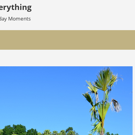
verything
eryday Moments