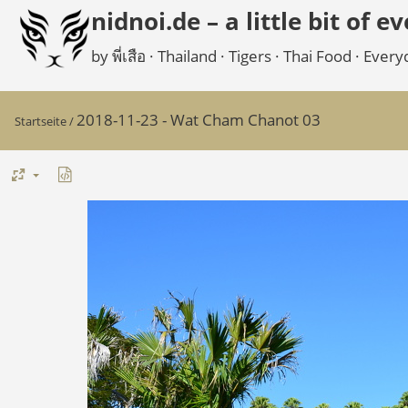
nidnoi.de – a little bit of e
by พี่เสือ · Thailand · Tigers · Thai Food · Ev
2018-11-23 - Wat Cham Chanot 03
Startseite
/