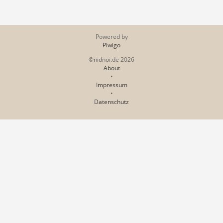
Powered by
Piwigo
©nidnoi.de 2026
About
•
Impressum
•
Datenschutz