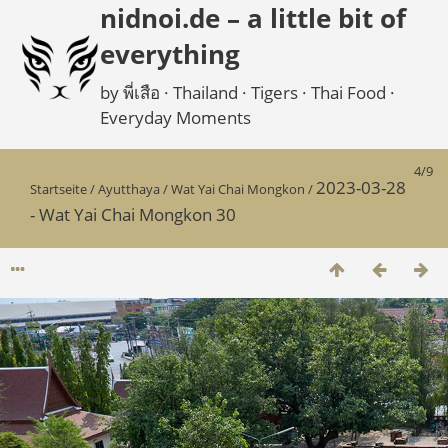
nidnoi.de – a little bit of
everything
by พี่เสือ · Thailand · Tigers · Thai Food ·
Everyday Moments
4/9
2023-03-28
Startseite
/
Ayutthaya
/
Wat Yai Chai Mongkon
/
- Wat Yai Chai Mongkon 30